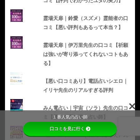
コミ【評判でわかったユタの実力】
霊場天扉｜鈴愛（スズメ）霊能者の口
コミ【悪い評判もあるって本当？】
霊場天扉｜伊万里先生の口コミ【祈願
は強いが寄り添ってくれないコトもあ
る】
【悪い口コミあり】電話占いシエロ｜
イリヤ先生のリアルすぎる評判
みん電占い｜宇宙（ソラ）先生の口コ
ミ【優しく寄り添う占い師】
１番人気の占い師
口コミを見に行く
電話占いヴェルニ｜花英（はなえ）先