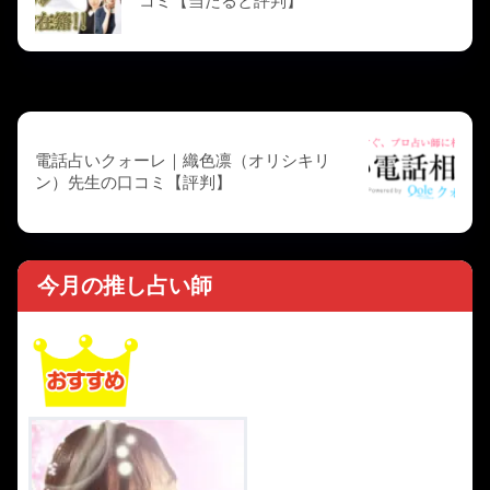
コミ【当たると評判】
次の記事
電話占いクォーレ｜織色凛（オリシキリ
ン）先生の口コミ【評判】
今月の推し占い師